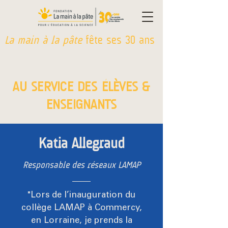
La main à la pâte
fête ses 30 ans
AU SERVICE DES ÉLÈVES &
ENSEIGNANTS
Katia Allegraud
Responsable des réseaux LAMAP
"Lors de l’inauguration du
collège LAMAP à Commercy,
en Lorraine, je prends la