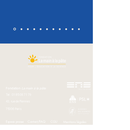
Fondation
La main à la pâte
Tel :
01 85 08 71 79
43, rue de Rennes
75006 Paris
Espace presse
Contact/FAQ
CGU
Mentions légales